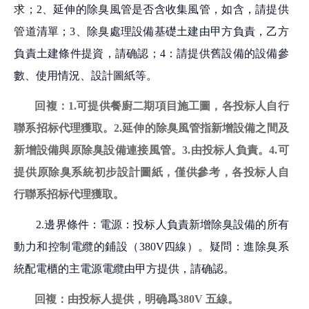
求；2、延伸的除臭風管是否含收集風管，如含，請提供
管道清單；3、除臭處理設備基礎土建由甲方負責，乙方
負責土建條件提資，請确認；4：請提供舊設備的設備參
數、使用情況、設計圖紙等。
回複：
1.
可提供餐廚二期項目施工圖
，各投标人自行
聯系招标代理獲取。
2.
延伸的除臭風管指新
增
設備
之間
及
新
增
設備與原除臭
設備連接
風管
。
3.由投标人負責。4.可
提供原除臭系統初步設計圖紙，僅供參考，各投标人自
行聯系招标代理獲取。
2.
邊界條件：電源：投标人負責新增除臭設備的所有
動力和控制電纜的鋪設（
380V四線）。疑問：進除臭系
統配電櫃的主電源電纜由甲方提供，請确認。
回複：由投标人提供，明确爲
380V 五線。