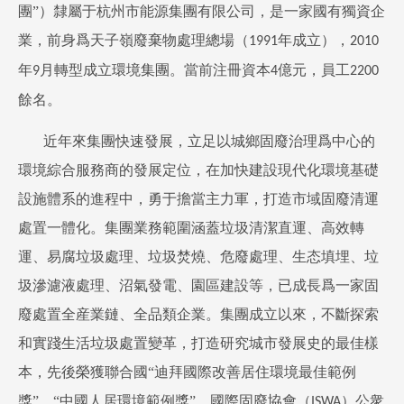
團”）隸屬于杭州市能源集團有限公司，是一家國有獨資企
業，前身爲天子嶺廢棄物處理總場（
年成立），
1991
2010
年
月轉型成立環境集團。當前注冊資本
億元，員工
9
4
2200
餘名。
近年來集團快速發展，立足以城鄉固廢治理爲中心的
環境綜合服務商的發展定位，在加快建設現代化環境基礎
設施體系的進程中，勇于擔當主力軍，打造市域固廢清運
處置一體化。集團業務範圍涵蓋垃圾清潔直運、高效轉
運、易腐垃圾處理、垃圾焚燒、危廢處理、生态填埋、垃
圾滲濾液處理、沼氣發電、園區建設等，已成長爲一家固
廢處置全産業鏈、全品類企業。集團成立以來，不斷探索
和實踐生活垃圾處置變革，打造研究城市發展史的最佳樣
本，先後榮獲聯合國“迪拜國際改善居住環境最佳範例
獎”、“中國人居環境範例獎”，國際固廢協會（
）公衆
ISWA